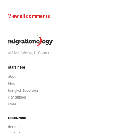
View all comments
© Mark Wiens, LLC 2026
start here
about
blog
bangkok food tour
city guides
store
resources
donate